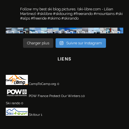
ski.libre
Follow my best ski blog pictures.
(ski-libre.com - Lilian
Martinez)
#skilibre #skitouring #freerando #mountains #ski
#alps #freeride #skimo #skirando
Charger plus
Suivre sur Instagram
LIENS
CampToCamp.org
0
POW France
Protect Our Winters 10
Ski rando
0
Skitour
1