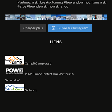
Martinez)
#skilibre #skitouring #freerando #mountains #ski
#alps #freeride #skimo #skirando
Charger plus
Suivre sur Instagram
LIENS
CampToCamp.org
0
POW France
Protect Our Winters 10
Ski rando
0
Skitour
1