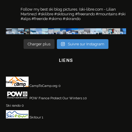
ski.libre
Follow my best ski blog pictures.
(ski-libre.com - Lilian
Martinez)
#skilibre #skitouring #freerando #mountains #ski
#alps #freeride #skimo #skirando
Charger plus
Suivre sur Instagram
LIENS
CampToCamp.org
0
POW France
Protect Our Winters 10
Ski rando
0
Skitour
1