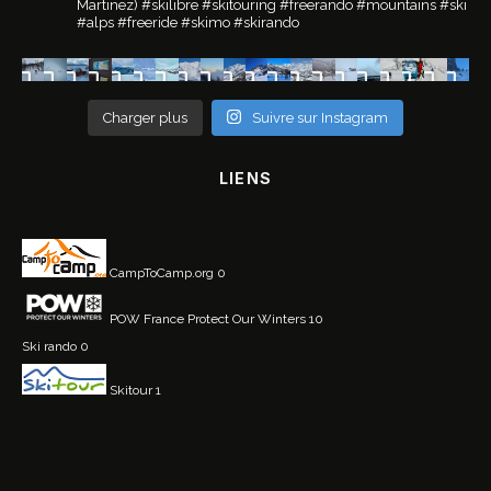
Martinez)
#skilibre #skitouring #freerando #mountains #ski
#alps #freeride #skimo #skirando
Charger plus
Suivre sur Instagram
LIENS
CampToCamp.org
0
POW France
Protect Our Winters 10
Ski rando
0
Skitour
1