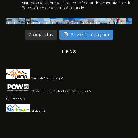
Martinez)
#skilibre #skitouring #freerando #mountains #ski
#alps #freeride #skimo #skirando
Charger plus
Suivre sur Instagram
LIENS
CampToCamp.org
0
POW France
Protect Our Winters 10
Ski rando
0
Skitour
1