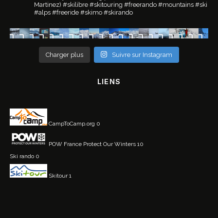
Martinez)
#skilibre #skitouring #freerando #mountains #ski
#alps #freeride #skimo #skirando
Charger plus
Suivre sur Instagram
LIENS
CampToCamp.org
0
POW France
Protect Our Winters 10
Ski rando
0
Skitour
1