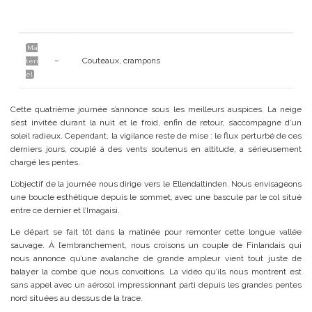
Ma
–
Couteaux, crampons
téri
el
Cette quatrième journée s’annonce sous les meilleurs auspices. La neige
s’est invitée durant la nuit et le froid, enfin de retour, s’accompagne d’un
soleil radieux. Cependant, la vigilance reste de mise : le flux perturbé de ces
derniers jours, couplé à des vents soutenus en altitude, a sérieusement
chargé les pentes.
L’objectif de la journée nous dirige vers le Ellendaltinden. Nous envisageons
une boucle esthétique depuis le sommet, avec une bascule par le col situé
entre ce dernier et l’Imagaisi.
Le départ se fait tôt dans la matinée pour remonter cette longue vallée
sauvage. À l’embranchement, nous croisons un couple de Finlandais qui
nous annonce qu’une avalanche de grande ampleur vient tout juste de
balayer la combe que nous convoitions. La vidéo qu’ils nous montrent est
sans appel avec un aérosol impressionnant parti depuis les grandes pentes
nord situées au dessus de la trace.