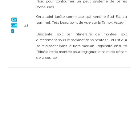
Nord pour contourner un petit système de barres
rocheuses.
On atteint l’arête sommitale qui ramène Sud Est au
Diffi
sommet. Très beau point de vue sur la Tamok Valley.
3.1
cult
é
Descente, soit par l’itinéraire de montée, soit
directement sous le sommet dans pentes Sud Est qui
se raidissent dans le tiers médian. Rejoindre ensuite
l’itinéraire de montée pour regagner le point de départ
de la course.