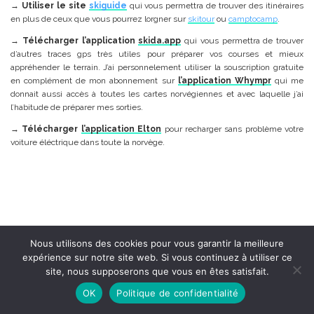
→
Utiliser le site
skiguide
qui vous permettra de trouver des itinéraires
en plus de ceux que vous pourrez lorgner sur
skitour
ou
camptocamp
.
→
Télécharger l’application
skida.app
qui vous permettra de trouver
d’autres traces gps très utiles pour préparer vos courses et mieux
appréhender le terrain. J’ai personnelement utiliser la souscription gratuite
en complément de mon abonnement sur
l’application Whympr
qui me
donnait aussi accès à toutes les cartes norvégiennes et avec laquelle j’ai
l’habitude de préparer mes sorties.
→
Télécharger
l’application Elton
pour recharger sans problème votre
voiture éléctrique dans toute la norvège.
Nous utilisons des cookies pour vous garantir la meilleure
expérience sur notre site web. Si vous continuez à utiliser ce
site, nous supposerons que vous en êtes satisfait.
OK
Politique de confidentialité