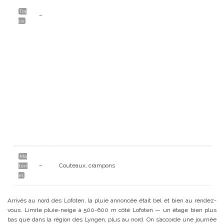
Tra
–
ce
Ma
–
Couteaux, crampons
téri
el
Arrivés au nord des Lofoten, la pluie annoncée était bel et bien au rendez-
vous. Limite pluie-neige à 500-600 m côté Lofoten — un étage bien plus
bas que dans la région des Lyngen, plus au nord. On s’accorde une journée