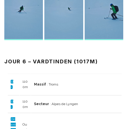
JOUR 6 – VARDTINDEN (1017M)
110
D
Massif
: Troms
0m
+
110
D
Secteur
: Alpes de Lyngen
0m
–
Ori
Ou
ent