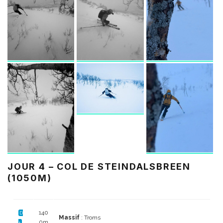
JOUR 4 – COL DE STEINDALSBREEN
(1050M)
140
D
Massif
: Troms
0m
+