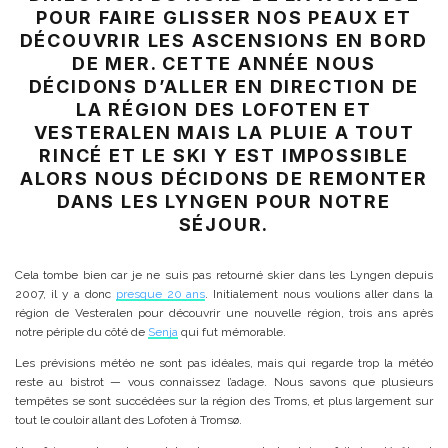
POUR FAIRE GLISSER NOS PEAUX ET
DÉCOUVRIR LES ASCENSIONS EN BORD
DE MER. CETTE ANNÉE NOUS
DÉCIDONS D’ALLER EN DIRECTION DE
LA RÉGION DES LOFOTEN ET
VESTERALEN MAIS LA PLUIE A TOUT
RINCÉ ET LE SKI Y EST IMPOSSIBLE
ALORS NOUS DÉCIDONS DE REMONTER
DANS LES LYNGEN POUR NOTRE
SÉJOUR.
Cela tombe bien car je ne suis pas retourné skier dans les Lyngen depuis
2007, il y a donc
presque 20 ans
. Initialement nous voulions aller dans la
région de Vesteralen pour découvrir une nouvelle région, trois ans après
notre périple du côté de
Senja
qui fut mémorable.
Les prévisions météo ne sont pas idéales, mais qui regarde trop la météo
reste au bistrot — vous connaissez l’adage. Nous savons que plusieurs
tempêtes se sont succédées sur la région des Troms, et plus largement sur
tout le couloir allant des Lofoten à Tromsø.