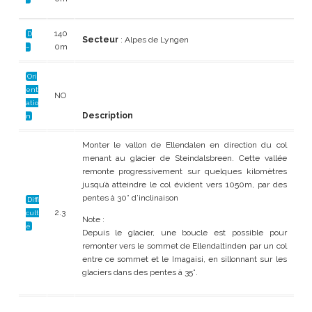
140
D
Secteur
: Alpes de Lyngen
0m
–
Ori
ent
NO
atio
Description
n
Monter le vallon de Ellendalen en direction du col
menant au glacier de Steindalsbreen. Cette vallée
remonte progressivement sur quelques kilomètres
jusqu’à atteindre le col évident vers 1050m, par des
pentes à 30° d’inclinaison
Diffi
2.3
cult
Note :
é
Depuis le glacier, une boucle est possible pour
remonter vers le sommet de
Ellendaltinden par un col
entre ce sommet et le Imagaisi, en sillonnant sur les
glaciers dans des pentes à 35°.