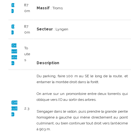
87
D
Massif
: Troms
0m
+
87
D
Secteur
: Lyngen
0m
–
Ori
To
ent
ute
atio
s
Description
n
Du parking, faire 100 m au SE le long de la route, et
entamer la montée droit dans la forêt.
On arrive sur un promontoire entre deux torrents qui
oblique vers l’O au sortir des arbres.
Diffi
2.3
cult
S’engager dans le vallon, puis prendre la grande pente
é
homogène à gauche qui mène directement au point
culminant, ou bien continuer tout droit vers l’antécime
à 903 m.