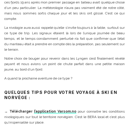
ces fjords 19 ans après mon premier passage en bateau avait quelque chose
d’un peu particulier. La météorologie n’aura pas vraiment été de notre côté,
mais nous sommes sortis chaque jour et les skis ont glissé. C’est ce qui
compte.
La nivologie aura aussi rappelé qu’elle s’invite toujours à la table, surtout sur
ce type de trip. Les signaux étaient là lors de l’unique journée de beau
temps, et le temps constamment perturbé n’a fait que confirmer que l’état
du manteau était à prendre en compte dès la préparation, pas seulement sur
le terrain.
Notre choix de bouger pour revenir dans les Lyngen s’est finalement révélé
payant et nous avions un point de chute parfait dans une petite maison
jaune, au bord d’un fjord.
A quand la prochaine aventure de ce type ?
QUELQUES TIPS POUR VOTRE VOYAGE À SKI EN
NORVÈGE :
→
Télécharger
l’application Varsom.no
pour connaitre les conditions
nivologiques sur tout le territoire norvègien. C’est le BERA local et c’est plus
qu’inspensable sur place.