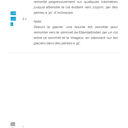
remonte progressivement sur quelques kilomètres
jusqu’à atteindre le col évident vers 1050m, par des
pentes à 30° d’inclinaison
Diffi
2.1
cult
Note :
é
Depuis le glacier, une boucle est possible pour
remonter vers le sommet de
Ellendaltinden par un col
entre ce sommet et le Imagaisi, en sillonnant sur les
glaciers dans des pentes à 35°.
Tra
–