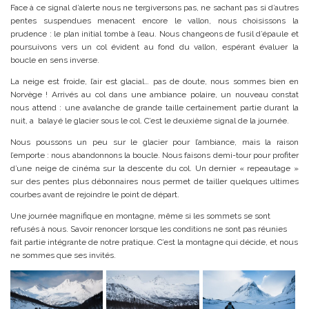
Face à ce signal d’alerte nous ne tergiversons pas, ne sachant pas si d’autres
pentes suspendues menacent encore le vallon, nous choisissons la
prudence : le plan initial tombe à l’eau. Nous changeons de fusil d’épaule et
poursuivons vers un col évident au fond du vallon, espérant évaluer la
boucle en sens inverse.
La neige est froide, l’air est glacial… pas de doute, nous sommes bien en
Norvège ! Arrivés au col dans une ambiance polaire, un nouveau constat
nous attend : une avalanche de grande taille certainement partie durant la
nuit, a balayé le glacier sous le col. C’est le deuxième signal de la journée.
Nous poussons un peu sur le glacier pour l’ambiance, mais la raison
l’emporte : nous abandonnons la boucle. Nous faisons demi-tour pour profiter
d’une neige de cinéma sur la descente du col. Un dernier « repeautage »
sur des pentes plus débonnaires nous permet de tailler quelques ultimes
courbes avant de rejoindre le point de départ.
Une journée magnifique en montagne, même si les sommets se sont
refusés à nous. Savoir renoncer lorsque les conditions ne sont pas réunies
fait partie intégrante de notre pratique. C’est la montagne qui décide, et nous
ne sommes que ses invités.