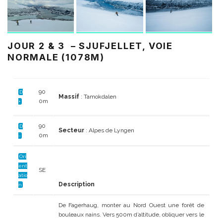
JOUR 2 & 3 – SJUFJELLET, VOIE
NORMALE (1078M)
90
D
Massif
: Tamokdalen
0m
+
90
D
Secteur
: Alpes de Lyngen
0m
–
Ori
ent
SE
atio
Description
n
De Fagerhaug, monter au Nord Ouest une forêt de
bouleaux nains. Vers 500m d’altitude, obliquer vers le