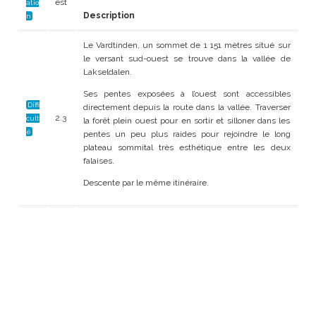
est
atio
Description
n
Le Vardtinden, un sommet de 1 151 mètres situé sur
le versant sud-ouest se trouve dans la vallée de
Lakseldalen.
Ses pentes exposées à l’ouest sont accessibles
Diffi
directement depuis la route dans la vallée. Traverser
2.3
cult
la forêt plein ouest pour en sortir et silloner dans les
é
pentes un peu plus raides pour rejoindre le long
plateau sommital très esthétique entre les deux
falaises.
Descente par le même itinéraire.