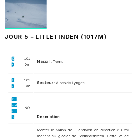
JOUR 5 – LITLETINDEN (1017M)
101
D
Massif
: Troms
0m
+
101
D
Secteur
: Alpes de Lyngen
0m
–
Ori
ent
NO
atio
Description
n
Monter le vallon de Ellendalen en direction du col
menant au glacier de Steindalsbreen. Cette vallée