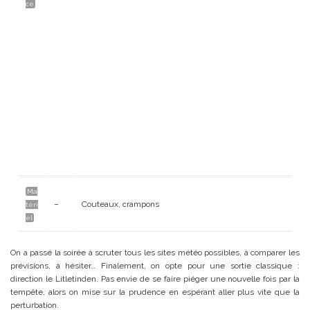
ce
Ma
–
Couteaux, crampons
téri
el
On a passé la soirée à scruter tous les sites météo possibles, à comparer les
prévisions, à hésiter… Finalement, on opte pour une sortie classique :
direction le Litletinden. Pas envie de se faire piéger une nouvelle fois par la
tempête, alors on mise sur la prudence en espérant aller plus vite que la
perturbation.