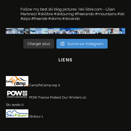
ski.libre
Follow my best ski blog pictures.
(ski-libre.com - Lilian
Martinez)
#skilibre #skitouring #freerando #mountains #ski
#alps #freeride #skimo #skirando
Charger plus
Suivre sur Instagram
LIENS
CampToCamp.org
0
POW France
Protect Our Winters 10
Ski rando
0
Skitour
1