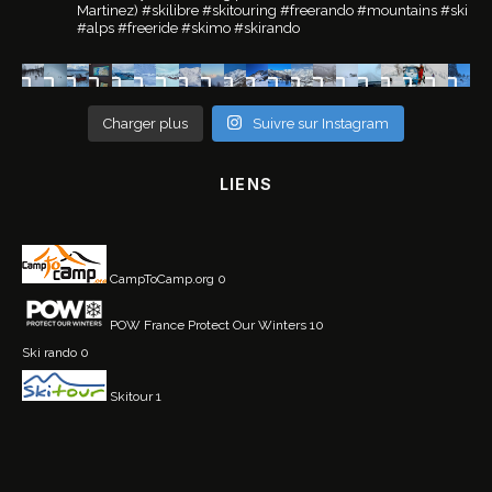
Martinez)
#skilibre #skitouring #freerando #mountains #ski
#alps #freeride #skimo #skirando
Charger plus
Suivre sur Instagram
LIENS
CampToCamp.org
0
POW France
Protect Our Winters 10
Ski rando
0
Skitour
1