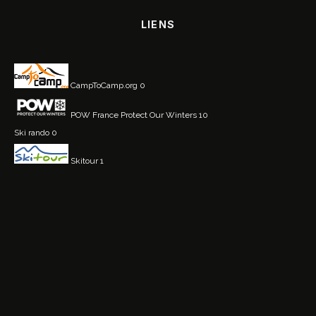
LIENS
CampToCamp.org
0
POW France
Protect Our Winters 10
Ski rando
0
Skitour
1