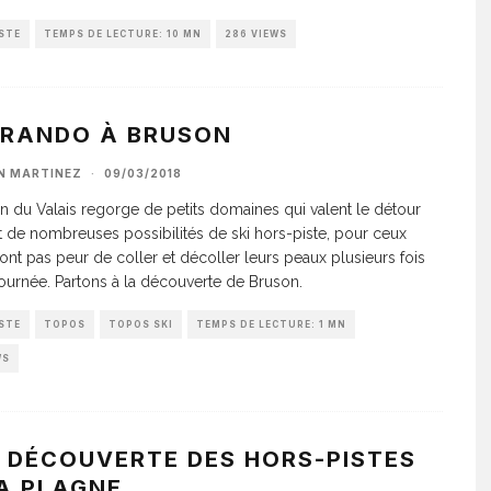
STE
TEMPS DE LECTURE: 10 MN
286 VIEWS
ERANDO À BRUSON
AN MARTINEZ
·
09/03/2018
n du Valais regorge de petits domaines qui valent le détour
nt de nombreuses possibilités de ski hors-piste, pour ceux
ront pas peur de coller et décoller leurs peaux plusieurs fois
journée. Partons à la découverte de Bruson.
STE
TOPOS
TOPOS SKI
TEMPS DE LECTURE: 1 MN
WS
A DÉCOUVERTE DES HORS-PISTES
A PLAGNE