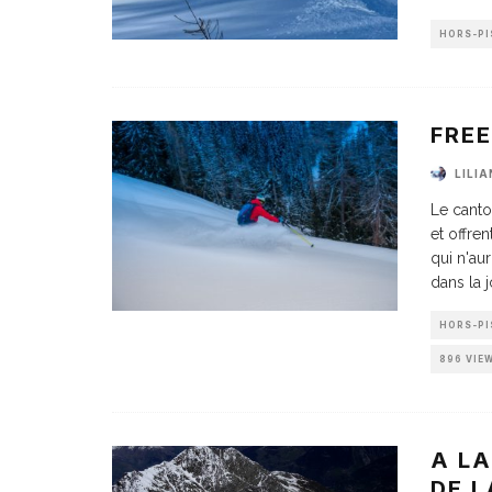
HORS-PI
FRE
LILI
Le canto
et offre
qui n'au
dans la 
HORS-PI
896 VIE
A L
DE L