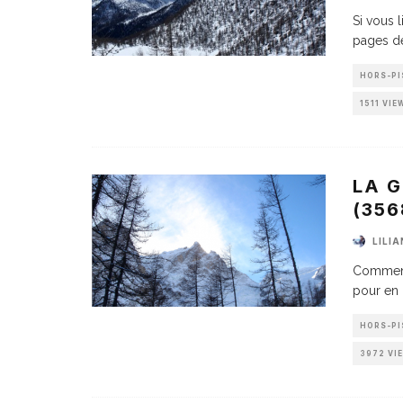
Si vous 
pages d
HORS-PI
1511 VIE
LA G
(356
LILI
Comment 
pour en 
HORS-PI
3972 VI