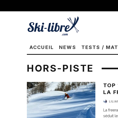
ACCUEIL
NEWS
TESTS / MA
HORS-PISTE
TOP 
LA 
LILI
La freer
séduit l