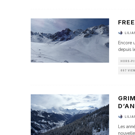
FRE
LILI
Encore u
depuis l
HORS-PI
697 VIE
GRI
D’AN
LILI
Les anné
nouvelle