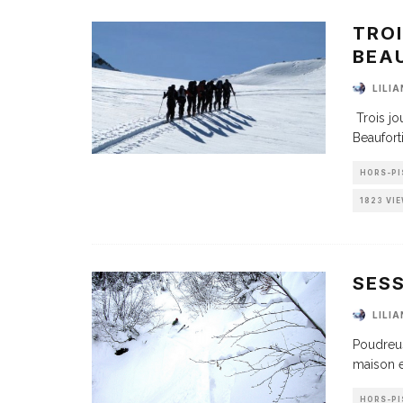
TRO
BEAU
LILI
Trois jo
Beaufort
HORS-PI
1823 VI
SES
LILI
Poudreus
maison e
HORS-PI