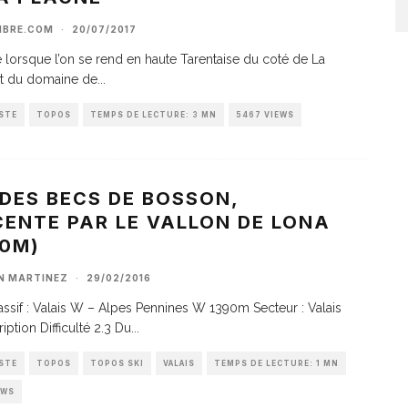
LIBRE.COM
·
20/07/2017
e lorsque l’on se rend en haute Tarentaise du coté de La
et du domaine de
...
STE
TOPOS
TEMPS DE LECTURE: 3 MN
5467 VIEWS
DES BECS DE BOSSON,
ENTE PAR LE VALLON DE LONA
90M)
AN MARTINEZ
·
29/02/2016
sif : Valais W – Alpes Pennines W 1390m Secteur : Valais
iption Difficulté 2.3 Du
...
STE
TOPOS
TOPOS SKI
VALAIS
TEMPS DE LECTURE: 1 MN
EWS