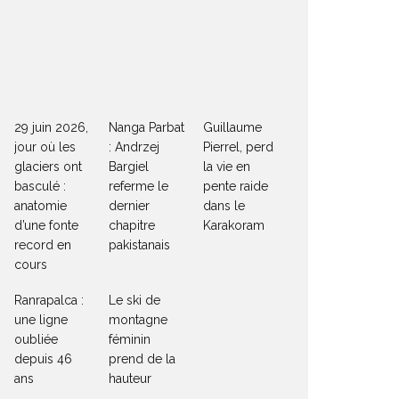
29 juin 2026,
Nanga Parbat
Guillaume
jour où les
: Andrzej
Pierrel, perd
glaciers ont
Bargiel
la vie en
basculé :
referme le
pente raide
anatomie
dernier
dans le
d’une fonte
chapitre
Karakoram
record en
pakistanais
cours
Ranrapalca :
Le ski de
une ligne
montagne
oubliée
féminin
depuis 46
prend de la
ans
hauteur