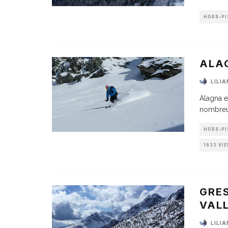
HORS-PI
ALAG
LILI
Alagna e
nombreux
HORS-PI
1633 VI
GRES
VAL
LILI