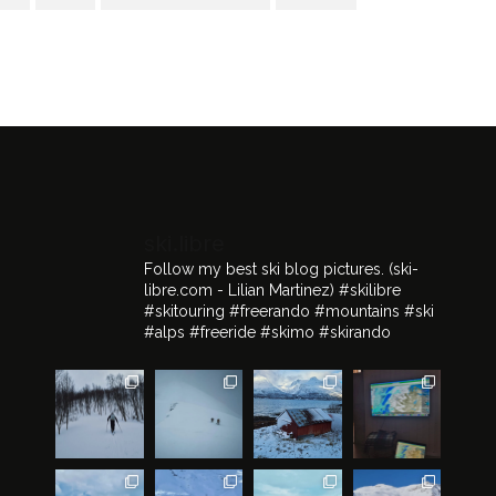
ski.libre
Follow my best ski blog pictures.
(ski-
libre.com - Lilian Martinez)
#skilibre
#skitouring #freerando #mountains #ski
#alps #freeride #skimo #skirando