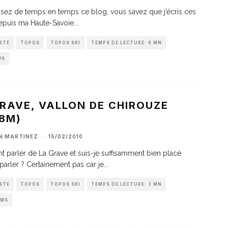
lisez de temps en temps ce blog, vous savez que j’écris ces
epuis ma Haute-Savoie
...
STE
TOPOS
TOPOS SKI
TEMPS DE LECTURE: 6 MN
WS
RAVE, VALLON DE CHIROUZE
8M)
AN MARTINEZ
·
15/02/2010
parler de La Grave et suis-je suffisamment bien placé
parler ? Certainement pas car je
...
STE
TOPOS
TOPOS SKI
TEMPS DE LECTURE: 3 MN
EWS