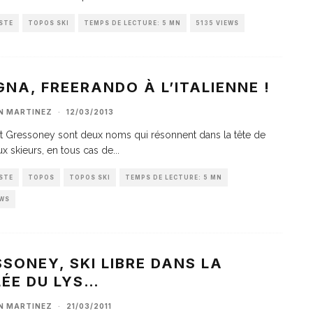
STE
TOPOS SKI
TEMPS DE LECTURE: 5 MN
5135 VIEWS
NA, FREERANDO À L’ITALIENNE !
AN MARTINEZ
·
12/03/2013
t Gressoney sont deux noms qui résonnent dans la tête de
 skieurs, en tous cas de
...
STE
TOPOS
TOPOS SKI
TEMPS DE LECTURE: 5 MN
EWS
SONEY, SKI LIBRE DANS LA
LÉE DU LYS…
AN MARTINEZ
·
21/03/2011