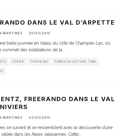
ERANDO DANS LE VAL D’ARPETTE
AN MARTINEZ
·
30/03/2014
ne belle journée en Valais du côté de Champex-Lac, où
e sommet des installations de la
...
STE
TOPOS
TOPOS SKI
TEMPS DE LECTURE: 1 MN
WS
MENTZ, FREERANDO DANS LE VAL
NIVIERS
AN MARTINEZ
·
03/03/2014
es se suivent et se ressemblent avec la découverte d’une
 vallée dans les Alpes valaisannes. Cette
...