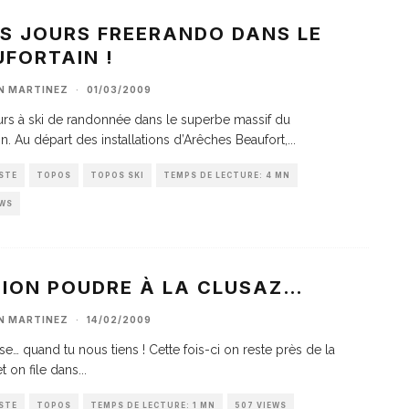
IS JOURS FREERANDO DANS LE
FORTAIN !
AN MARTINEZ
·
01/03/2009
urs à ski de randonnée dans le superbe massif du
in. Au départ des installations d’Arêches Beaufort,
...
STE
TOPOS
TOPOS SKI
TEMPS DE LECTURE: 4 MN
EWS
SION POUDRE À LA CLUSAZ…
AN MARTINEZ
·
14/02/2009
e… quand tu nous tiens ! Cette fois-ci on reste près de la
t on file dans
...
STE
TOPOS
TEMPS DE LECTURE: 1 MN
507 VIEWS