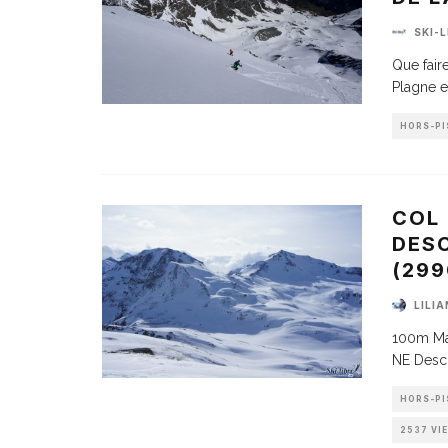
SKI-
Que fair
Plagne 
HORS-PI
COL 
DESC
(29
LILI
100m Mas
NE Descr
HORS-PI
2537 VI