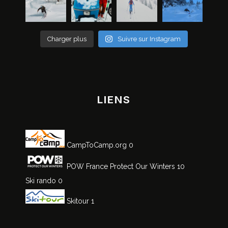
Charger plus
Suivre sur Instagram
LIENS
CampToCamp.org
0
POW France
Protect Our Winters 10
Ski rando
0
Skitour
1