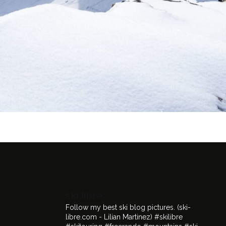
ski.libre
Follow my best ski blog pictures.
(ski-
libre.com - Lilian Martinez)
#skilibre