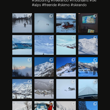
#skitouring #freerando #mountains #ski
#alps #freeride #skimo #skirando