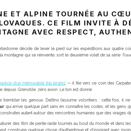
E ET ALPINE TOURNÉE AU CŒU
LOVAQUES. CE FILM INVITE À 
NTAGNE AVEC RESPECT, AUTHEN
lledonne décide de lever le pied sur les expéditions aux quatre coi
de la montagne qui se réinvente, sort le deuxième volet de sa série
Trav
mplice d’un mémorable trip kirghiz
— il file vers ce coin des Carpa
te depuis Grenoble, zéro avion. Le ton est donné.
 trembler les genoux. Delfino l’assume volontiers : cette fois, il n
ur
qui arrive quelque part sans en connaître les codes, et les gens 
 construites autant autour des rencontres humaines que des virages d
turer des film de pente raide tournés au bout du monde et dans leque
n peut construire quelque chose d’authentique et d’inspirant avec mo