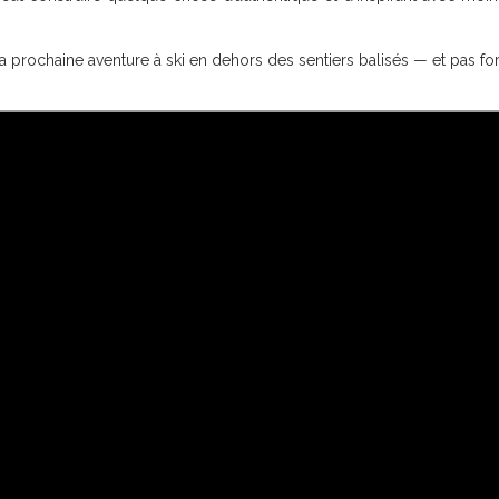
 prochaine aventure à ski en dehors des sentiers balisés — et pas fo