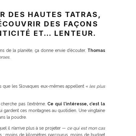
R DES HAUTES TATRAS,
DÉCOUVRIR DES FAÇONS
TICITÉ ET… LENTEUR.
ns de la planète, ça donne envie d’écouter.
Thomas
erses
.
tes que les Slovaques eux-mêmes appellent «
les plus
e cherche pas l’extrême.
Ce qui l’intéresse, c’est la
qui gardent ces montagnes au quotidien. Une vingtaine
ans la poudre.
l il n’arrive plus à se projeter —
ce qui est mon cas
ins : moins de kilomètres parcourus, moins de budget