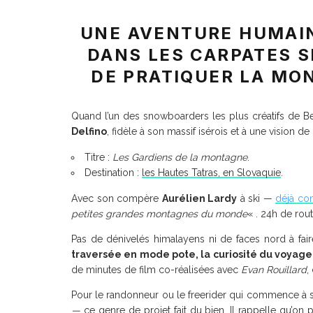
UNE AVENTURE HUMAIN
DANS LES CARPATES S
DE PRATIQUER LA MO
Quand l’un des snowboarders les plus créatifs de Be
Delfino
, fidèle à son massif isérois et à une vision 
Titre :
Les Gardiens de la montagne
.
Destination :
les Hautes Tatras, en Slovaquie
.
Avec son compère
Aurélien Lardy
à ski —
déjà co
petites grandes montagnes du monde
« . 24h de rou
Pas de dénivelés himalayens ni de faces nord à faire
traversée en mode pote, la curiosité du voyage
de minutes de film co-réalisées avec
Evan Rouillard
,
Pour le randonneur ou le freerider qui commence à sa
—
ce genre de projet fait du bien. Il rappelle qu’o