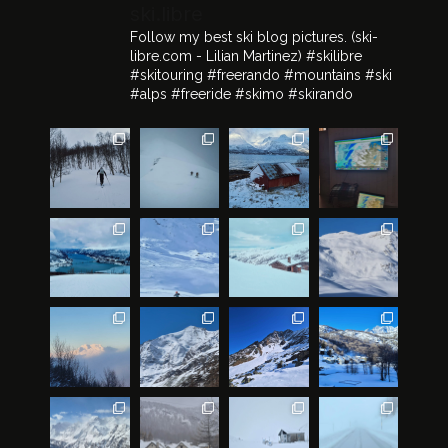
ski.libre
Follow my best ski blog pictures.
(ski-
libre.com - Lilian Martinez)
#skilibre
#skitouring #freerando #mountains #ski
#alps #freeride #skimo #skirando