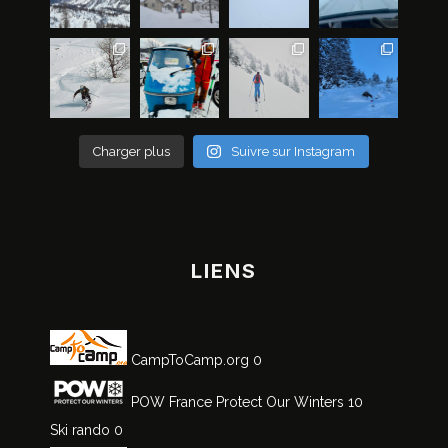
Charger plus
Suivre sur Instagram
LIENS
CampToCamp.org
0
POW France
Protect Our Winters 10
Ski rando
0