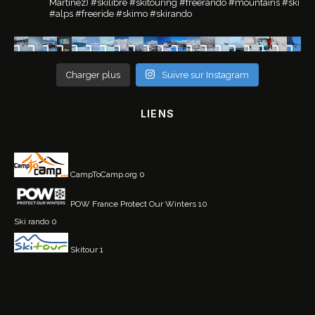
Martinez)
#skilibre #skitouring #freerando #mountains #ski
#alps #freeride #skimo #skirando
Charger plus
Suivre sur Instagram
LIENS
CampToCamp.org
0
POW France
Protect Our Winters 10
Ski rando
0
Skitour
1