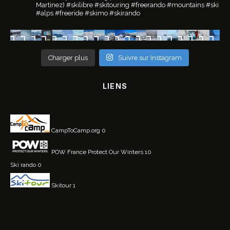
Martinez)
#skilibre #skitouring #freerando #mountains #ski
#alps #freeride #skimo #skirando
Charger plus
Suivre sur Instagram
LIENS
CampToCamp.org
0
POW France
Protect Our Winters 10
Ski rando
0
Skitour
1