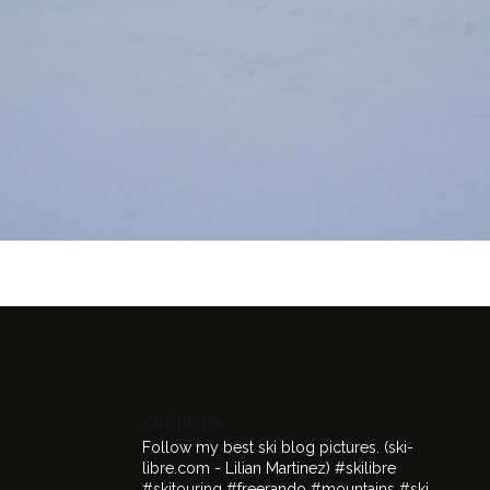
ski.libre
Follow my best ski blog pictures.
(ski-
libre.com - Lilian Martinez)
#skilibre
#skitouring #freerando #mountains #ski