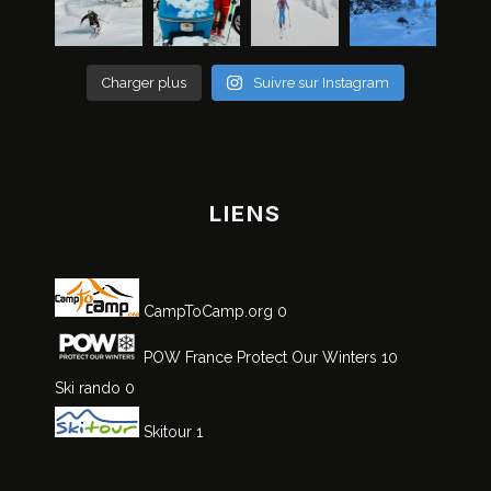
Charger plus
Suivre sur Instagram
LIENS
CampToCamp.org
0
POW France
Protect Our Winters 10
Ski rando
0
Skitour
1