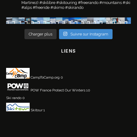
Martinez)
#skilibre #skitouring #freerando #mountains #ski
#alps #freeride #skimo #skirando
Charger plus
Suivre sur Instagram
LIENS
CampToCamp.org
0
POW France
Protect Our Winters 10
Ski rando
0
Skitour
1