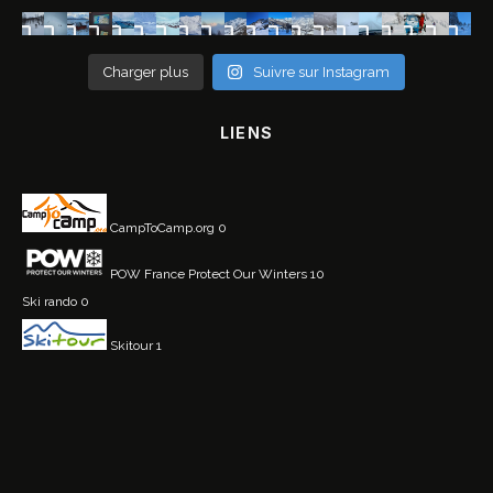
Charger plus
Suivre sur Instagram
LIENS
CampToCamp.org
0
POW France
Protect Our Winters 10
Ski rando
0
Skitour
1