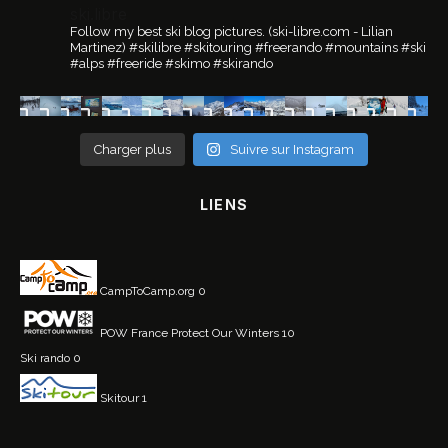
ski.libre
Follow my best ski blog pictures.
(ski-libre.com - Lilian
Martinez)
#skilibre #skitouring #freerando #mountains #ski
#alps #freeride #skimo #skirando
Charger plus
Suivre sur Instagram
LIENS
CampToCamp.org
0
POW France
Protect Our Winters 10
Ski rando
0
Skitour
1