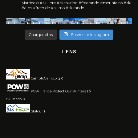
Martinez)
#skilibre #skitouring #freerando #mountains #ski
#alps #freeride #skimo #skirando
Charger plus
Suivre sur Instagram
LIENS
CampToCamp.org
0
POW France
Protect Our Winters 10
Ski rando
0
Skitour
1