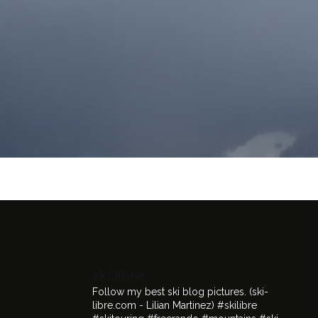
ski.libre
Follow my best ski blog pictures.
(ski-
libre.com - Lilian Martinez)
#skilibre