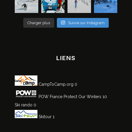
Charger plus
Suivre sur Instagram
LIENS
CampToCamp.org
0
POW France
Protect Our Winters 10
Ski rando
0
Skitour
1