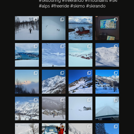
#skitouring #freerando #mountains #ski
#alps #freeride #skimo #skirando