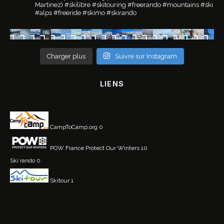
Martinez)
#skilibre #skitouring #freerando #mountains #ski
#alps #freeride #skimo #skirando
Charger plus
Suivre sur Instagram
LIENS
CampToCamp.org
0
POW France
Protect Our Winters 10
Ski rando
0
Skitour
1