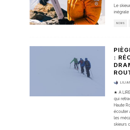
Le skieu
inégrale
NEWS
PIÈG
: RÉ
DRA
ROUT
LILI
★ A LIRE
qui retr
Haute Ro
écouter
les méca
skieurs