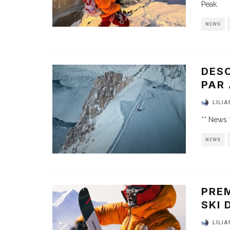
Peak.
NEWS
DESC
PAR
LILI
** News 
NEWS
PRE
SKI 
LILI