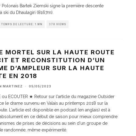
r Polonais Bartek Ziemski signe la première descente
 à ski du Dhaulagiri (8167m).
TEMPS DE LECTURE: 1 MN
378 VIEWS
E MORTEL SUR LA HAUTE ROUTE
CIT ET RECONSTITUTION D’UN
ME D’AMPLEUR SUR LA HAUTE
E EN 2018
AN MARTINEZ
·
05/05/2023
 ou ECOUTER ★ Retour sur l'article du magazine Outsider
ace le drame survenu en Valais au printemps 2018 sur la
ute. L'article est disponible en podcast (en anglais) est à
 absolument en ce début de saison pour mieux comprendre
nismes de prises de décisions au sein d'un groupe de
 de randonnée, même expérimenté.