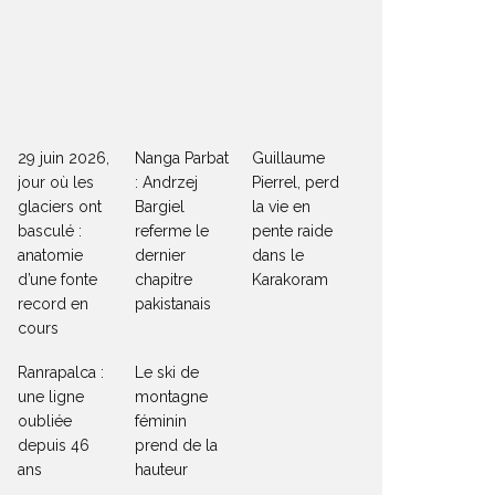
29 juin 2026,
Nanga Parbat
Guillaume
jour où les
: Andrzej
Pierrel, perd
glaciers ont
Bargiel
la vie en
basculé :
referme le
pente raide
anatomie
dernier
dans le
d’une fonte
chapitre
Karakoram
record en
pakistanais
cours
Ranrapalca :
Le ski de
une ligne
montagne
oubliée
féminin
depuis 46
prend de la
ans
hauteur