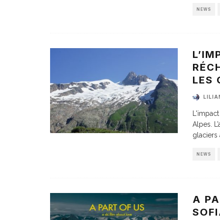
NEWS
L’I
RÉC
LES 
LILI
L'impact
Alpes. L
glaciers 
NEWS
A PA
SOF