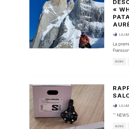
DESC
« W
PATA
AURÉ
LILI
La premi
Fransson
NEWS
RAPP
SAL
LILI
** NEWS 
NEWS