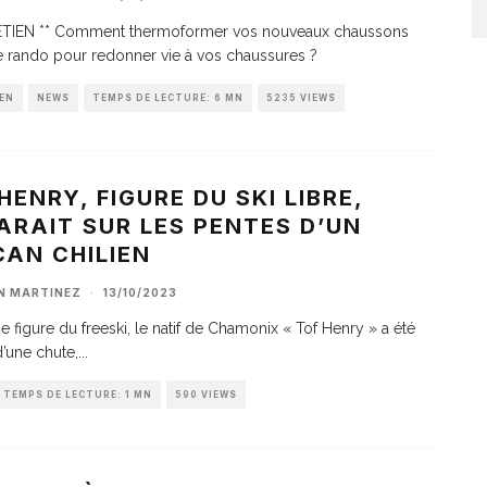
ETIEN ** Comment thermoformer vos nouveaux chaussons
e rando pour redonner vie à vos chaussures ?
EN
NEWS
TEMPS DE LECTURE: 6 MN
5235 VIEWS
HENRY, FIGURE DU SKI LIBRE,
ARAIT SUR LES PENTES D’UN
AN CHILIEN
AN MARTINEZ
·
13/10/2023
ne figure du freeski, le natif de Chamonix « Tof Henry » a été
d’une chute,
...
TEMPS DE LECTURE: 1 MN
590 VIEWS