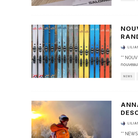
NOU
RAN
LILI
** NOUVE
nouveaut
NEWS
ANN
DESC
LILI
** NEWS 