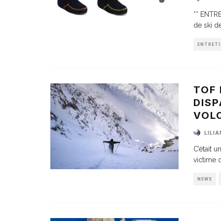
** ENTR
de ski d
ENTRETI
TOF 
DISP
VOLC
LILI
C’était u
victime 
NEWS