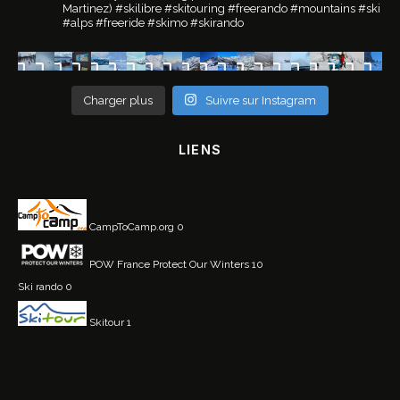
Martinez)
#skilibre #skitouring #freerando #mountains #ski
#alps #freeride #skimo #skirando
Charger plus
Suivre sur Instagram
LIENS
CampToCamp.org
0
POW France
Protect Our Winters 10
Ski rando
0
Skitour
1