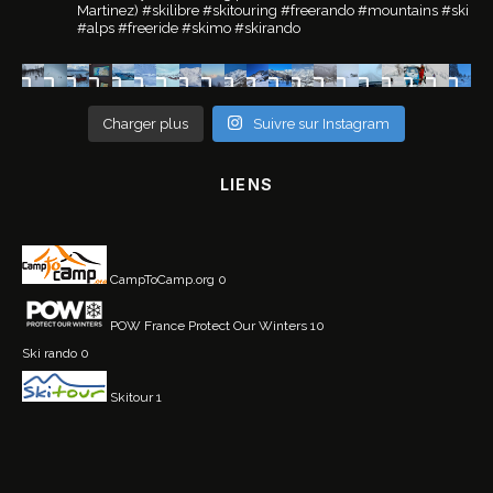
Martinez)
#skilibre #skitouring #freerando #mountains #ski
#alps #freeride #skimo #skirando
Charger plus
Suivre sur Instagram
LIENS
CampToCamp.org
0
POW France
Protect Our Winters 10
Ski rando
0
Skitour
1