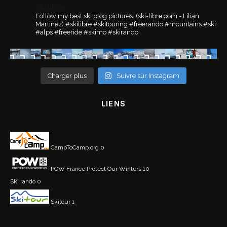
ski.libre
Follow my best ski blog pictures.
(ski-libre.com - Lilian
Martinez)
#skilibre #skitouring #freerando #mountains #ski
#alps #freeride #skimo #skirando
Charger plus
Suivre sur Instagram
LIENS
CampToCamp.org
0
POW France
Protect Our Winters 10
Ski rando
0
Skitour
1