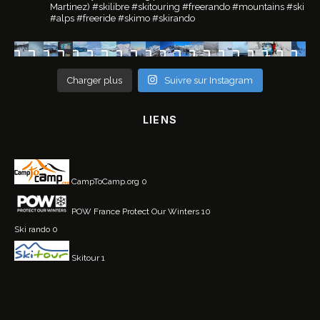
Martinez)
#skilibre #skitouring #freerando #mountains #ski
#alps #freeride #skimo #skirando
Charger plus
Suivre sur Instagram
LIENS
CampToCamp.org
0
POW France
Protect Our Winters 10
Ski rando
0
Skitour
1