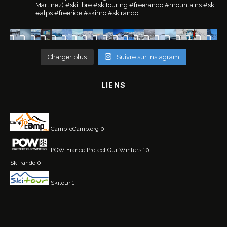
Martinez)
#skilibre #skitouring #freerando #mountains #ski
#alps #freeride #skimo #skirando
Charger plus
Suivre sur Instagram
LIENS
CampToCamp.org
0
POW France
Protect Our Winters 10
Ski rando
0
Skitour
1