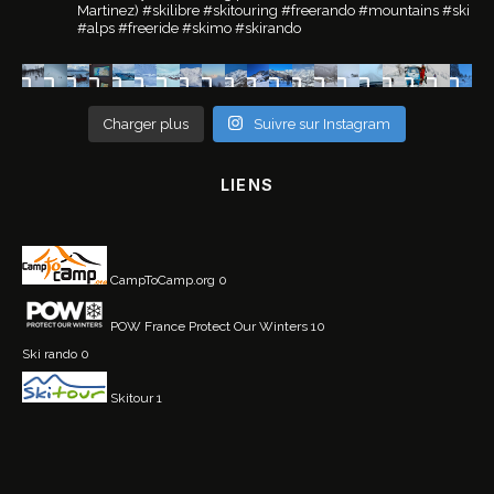
Martinez)
#skilibre #skitouring #freerando #mountains #ski
#alps #freeride #skimo #skirando
Charger plus
Suivre sur Instagram
LIENS
CampToCamp.org
0
POW France
Protect Our Winters 10
Ski rando
0
Skitour
1