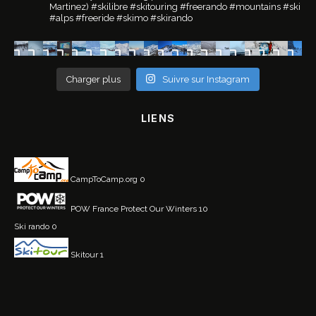
Martinez)
#skilibre #skitouring #freerando #mountains #ski
#alps #freeride #skimo #skirando
Charger plus
Suivre sur Instagram
LIENS
CampToCamp.org
0
POW France
Protect Our Winters 10
Ski rando
0
Skitour
1