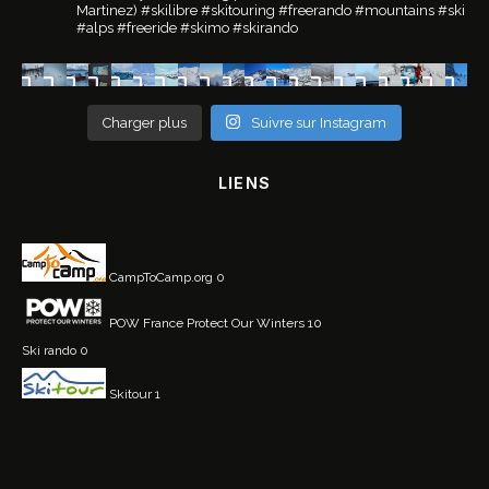
Martinez)
#skilibre #skitouring #freerando #mountains #ski
#alps #freeride #skimo #skirando
Charger plus
Suivre sur Instagram
LIENS
CampToCamp.org
0
POW France
Protect Our Winters 10
Ski rando
0
Skitour
1