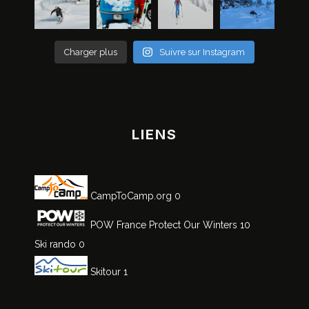
Charger plus
Suivre sur Instagram
LIENS
CampToCamp.org
0
POW France
Protect Our Winters 10
Ski rando
0
Skitour
1