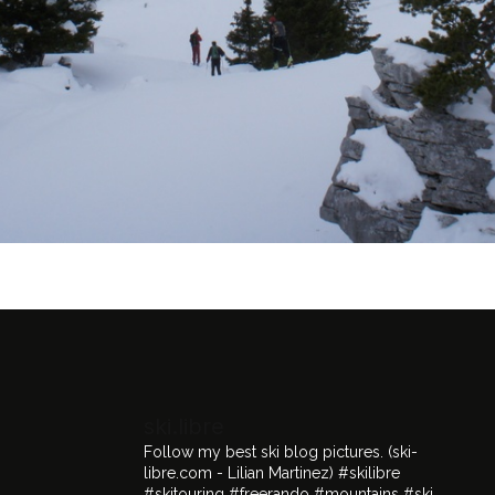
ski.libre
Follow my best ski blog pictures.
(ski-
libre.com - Lilian Martinez)
#skilibre
#skitouring #freerando #mountains #ski