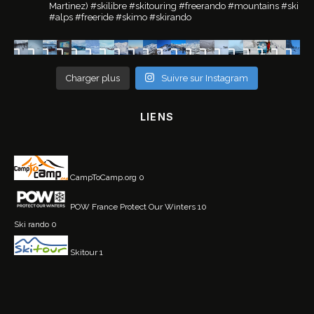
Martinez)
#skilibre #skitouring #freerando #mountains #ski
#alps #freeride #skimo #skirando
Charger plus
Suivre sur Instagram
LIENS
CampToCamp.org
0
POW France
Protect Our Winters 10
Ski rando
0
Skitour
1