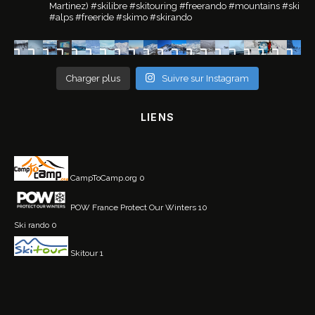
Martinez)
#skilibre #skitouring #freerando #mountains #ski
#alps #freeride #skimo #skirando
Charger plus
Suivre sur Instagram
LIENS
CampToCamp.org
0
POW France
Protect Our Winters 10
Ski rando
0
Skitour
1