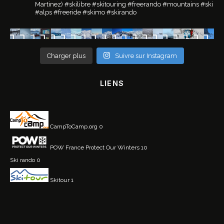
Martinez)
#skilibre #skitouring #freerando #mountains #ski
#alps #freeride #skimo #skirando
Charger plus
Suivre sur Instagram
LIENS
CampToCamp.org
0
POW France
Protect Our Winters 10
Ski rando
0
Skitour
1