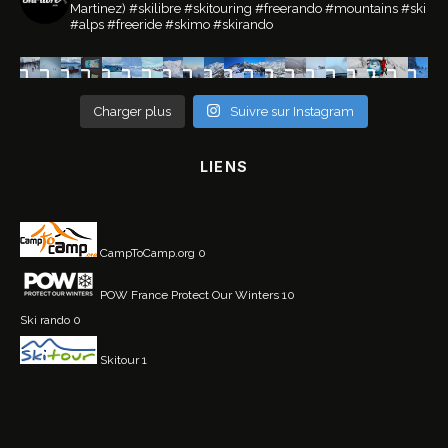
Martinez)
#skilibre #skitouring #freerando #mountains #ski
#alps #freeride #skimo #skirando
Charger plus
Suivre sur Instagram
LIENS
CampToCamp.org
0
POW France
Protect Our Winters 10
Ski rando
0
Skitour
1