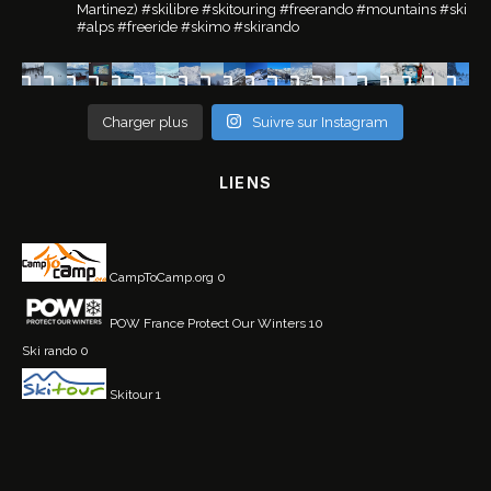
Martinez)
#skilibre #skitouring #freerando #mountains #ski
#alps #freeride #skimo #skirando
Charger plus
Suivre sur Instagram
LIENS
CampToCamp.org
0
POW France
Protect Our Winters 10
Ski rando
0
Skitour
1