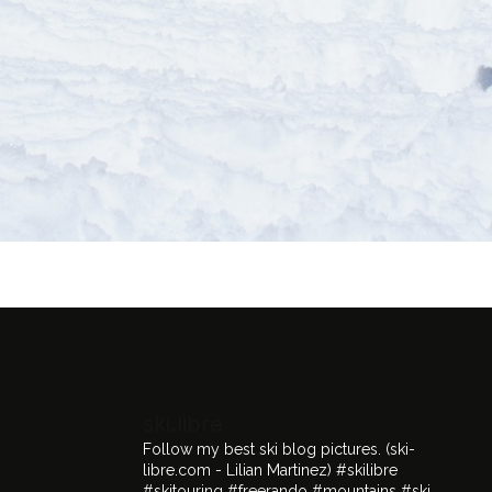
ski.libre
Follow my best ski blog pictures.
(ski-
libre.com - Lilian Martinez)
#skilibre
#skitouring #freerando #mountains #ski