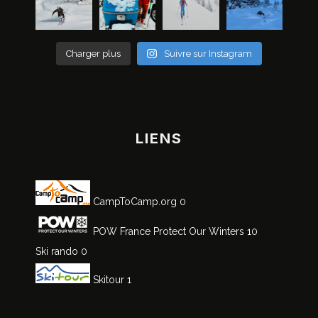
Charger plus
Suivre sur Instagram
LIENS
CampToCamp.org
0
POW France
Protect Our Winters 10
Ski rando
0
Skitour
1