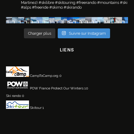
Martinez)
#skilibre #skitouring #freerando #mountains #ski
#alps #freeride #skimo #skirando
Charger plus
Suivre sur Instagram
LIENS
CampToCamp.org
0
POW France
Protect Our Winters 10
Ski rando
0
Skitour
1