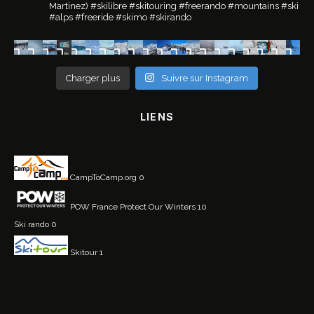
Martinez)
#skilibre #skitouring #freerando #mountains #ski
#alps #freeride #skimo #skirando
Charger plus
Suivre sur Instagram
LIENS
CampToCamp.org
0
POW France
Protect Our Winters 10
Ski rando
0
Skitour
1