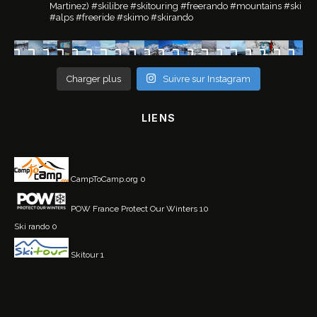
Martinez)
#skilibre #skitouring #freerando #mountains #ski
#alps #freeride #skimo #skirando
Charger plus
Suivre sur Instagram
LIENS
CampToCamp.org
0
POW France
Protect Our Winters 10
Ski rando
0
Skitour
1