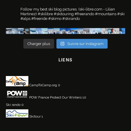
ski.libre
Follow my best ski blog pictures.
(ski-libre.com - Lilian
Martinez)
#skilibre #skitouring #freerando #mountains #ski
#alps #freeride #skimo #skirando
Charger plus
Suivre sur Instagram
LIENS
CampToCamp.org
0
POW France
Protect Our Winters 10
Ski rando
0
Skitour
1