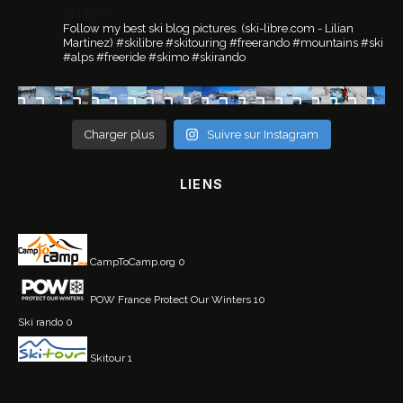
ski.libre
Follow my best ski blog pictures.
(ski-libre.com - Lilian
Martinez)
#skilibre #skitouring #freerando #mountains #ski
#alps #freeride #skimo #skirando
Charger plus
Suivre sur Instagram
LIENS
CampToCamp.org
0
POW France
Protect Our Winters 10
Ski rando
0
Skitour
1