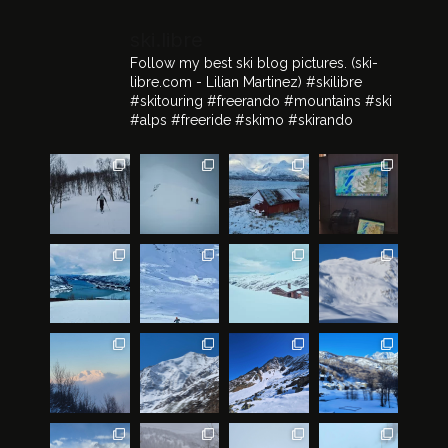
ski.libre
Follow my best ski blog pictures.
(ski-
libre.com - Lilian Martinez)
#skilibre
#skitouring #freerando #mountains #ski
#alps #freeride #skimo #skirando