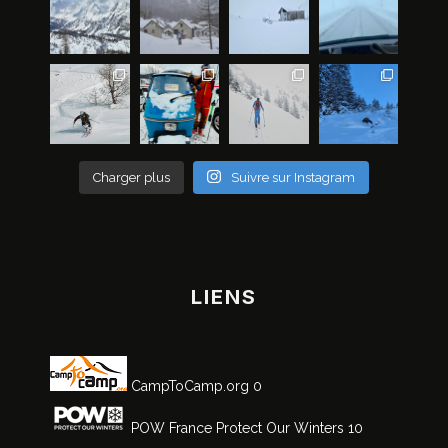
Charger plus
Suivre sur Instagram
LIENS
CampToCamp.org
0
POW France
Protect Our Winters 10