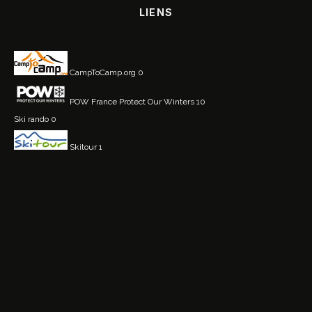
LIENS
CampToCamp.org
0
POW France
Protect Our Winters 10
Ski rando
0
Skitour
1