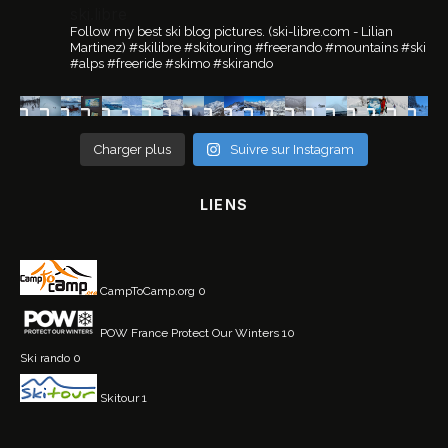
ski.libre
Follow my best ski blog pictures.
(ski-libre.com - Lilian
Martinez)
#skilibre #skitouring #freerando #mountains #ski
#alps #freeride #skimo #skirando
Charger plus
Suivre sur Instagram
LIENS
CampToCamp.org
0
POW France
Protect Our Winters 10
Ski rando
0
Skitour
1