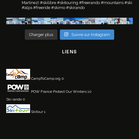
Martinez)
#skilibre #skitouring #freerando #mountains #ski
#alps #freeride #skimo #skirando
Charger plus
Suivre sur Instagram
LIENS
CampToCamp.org
0
POW France
Protect Our Winters 10
Ski rando
0
Skitour
1