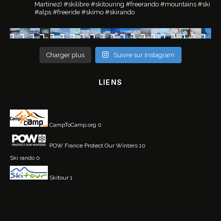
Martinez)
#skilibre #skitouring #freerando #mountains #ski
#alps #freeride #skimo #skirando
Charger plus
Suivre sur Instagram
LIENS
CampToCamp.org
0
POW France
Protect Our Winters 10
Ski rando
0
Skitour
1