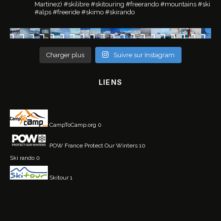
Martinez)
#skilibre #skitouring #freerando #mountains #ski
#alps #freeride #skimo #skirando
Charger plus
Suivre sur Instagram
LIENS
CampToCamp.org
0
POW France
Protect Our Winters 10
Ski rando
0
Skitour
1