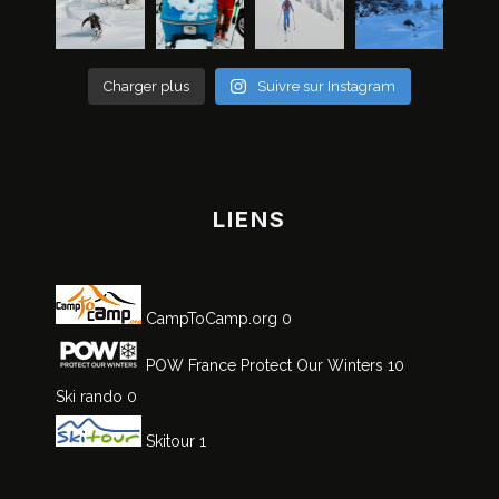
Charger plus
Suivre sur Instagram
LIENS
CampToCamp.org
0
POW France
Protect Our Winters 10
Ski rando
0
Skitour
1