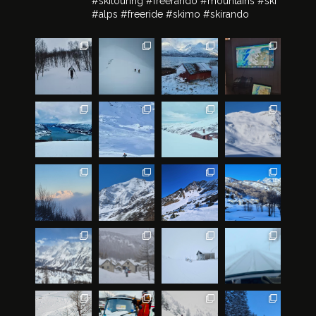
#skitouring #freerando #mountains #ski
#alps #freeride #skimo #skirando