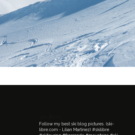
ski.libre
Follow my best ski blog pictures.
(ski-
libre.com - Lilian Martinez)
#skilibre